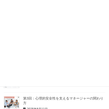
第7回：沈黙と感情にどう向き合うか
2025年9月10日
第6回：問いのデザイン力 ～場の流れをつくる質問術
～
2025年9月5日
第5回：意見の違いを力に変える、建設的なコンフリ
クトの扱い方
2025年8月18日
第4回：「話し合い」が機能しない理由とその処方箋
2025年8月16日
第3回：心理的安全性を支えるマネージャーの関わり
方