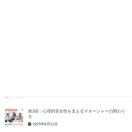
2025年9月10日
第6回：問いのデザイン力 ～場の流れをつくる質問術
～
2025年9月5日
第5回：意見の違いを力に変える、建設的なコンフリ
クトの扱い方
2025年8月18日
第4回：「話し合い」が機能しない理由とその処方箋
2025年8月16日
第3回：心理的安全性を支えるマネージャーの関わり
方
2025年8月11日