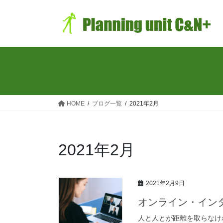
コ
ナ
ン
ビ
テ
ゲ
ン
ー
ツ
シ
へ
ョ
ス
ン
キ
に
ッ
移
HOME
ブログ一覧
2021年2月
プ
動
2021年2月
2021年2月9日
オンライン・イン
人と人とが距離を取らなけ