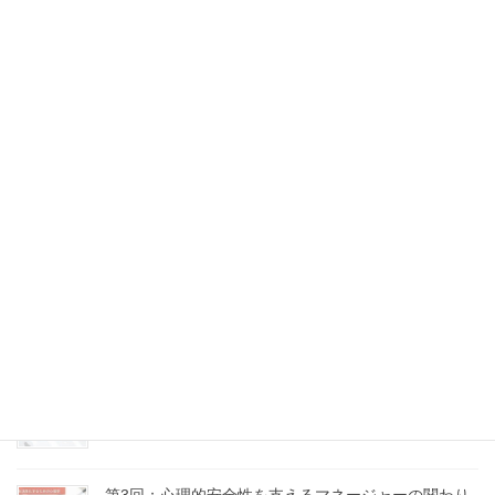
第7回：沈黙と感情にどう向き合うか
2025年9月10日
第6回：問いのデザイン力 ～場の流れをつくる質問術
～
2025年9月5日
第5回：意見の違いを力に変える、建設的なコンフリ
クトの扱い方
2025年8月18日
第4回：「話し合い」が機能しない理由とその処方箋
2025年8月16日
第3回：心理的安全性を支えるマネージャーの関わり