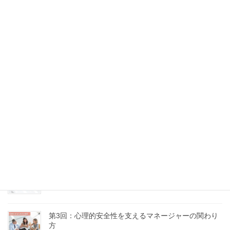
第7回：沈黙と感情にどう向き合うか
2025年9月10日
第6回：問いのデザイン力 ～場の流れをつくる質問術
～
2025年9月5日
第5回：意見の違いを力に変える、建設的なコンフリ
クトの扱い方
2025年8月18日
第4回：「話し合い」が機能しない理由とその処方箋
2025年8月16日
第3回：心理的安全性を支えるマネージャーの関わり
方