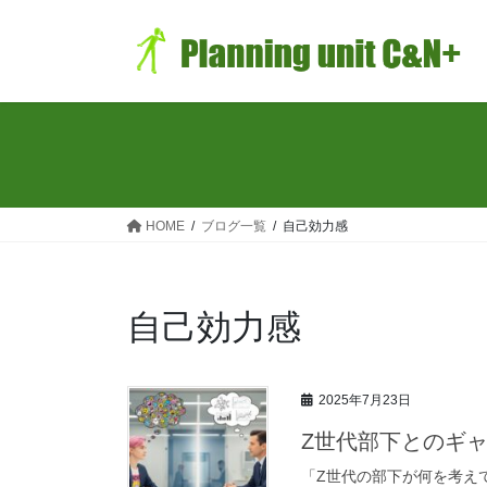
コ
ナ
ン
ビ
テ
ゲ
ン
ー
ツ
シ
へ
ョ
ス
ン
キ
に
ッ
移
HOME
ブログ一覧
自己効力感
プ
動
自己効力感
2025年7月23日
Z世代部下とのギ
「Z世代の部下が何を考え