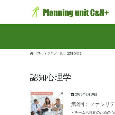
コ
ナ
ン
ビ
テ
ゲ
ン
ー
ツ
シ
へ
ョ
ス
ン
キ
に
ッ
移
HOME
ブログ一覧
認知心理学
プ
動
認知心理学
2025年8月10日
第2回：ファシリ
～チーム活性化のための心