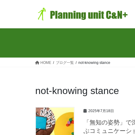
コ
ナ
ン
ビ
テ
ゲ
ン
ー
ツ
シ
へ
ョ
ス
ン
キ
に
ッ
移
HOME
ブログ一覧
not-knowing stance
プ
動
not-knowing stance
2025年7月18日
「無知の姿勢」で
ぶコミュニケーシ