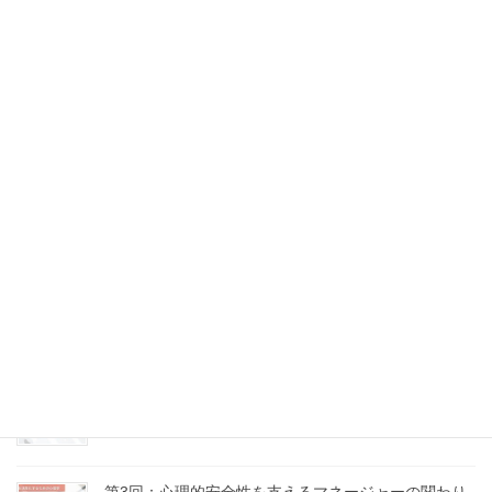
第7回：沈黙と感情にどう向き合うか
2025年9月10日
第6回：問いのデザイン力 ～場の流れをつくる質問術
～
2025年9月5日
第5回：意見の違いを力に変える、建設的なコンフリ
クトの扱い方
2025年8月18日
第4回：「話し合い」が機能しない理由とその処方箋
2025年8月16日
第3回：心理的安全性を支えるマネージャーの関わり