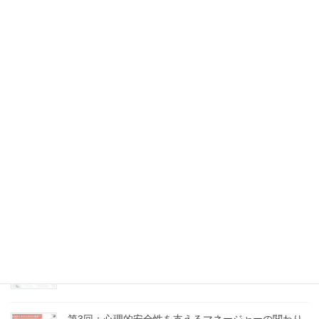
第7回：沈黙と感情にどう向き合うか
2025年9月10日
第6回：問いのデザイン力 ～場の流れをつくる質問術
～
2025年9月5日
第5回：意見の違いを力に変える、建設的なコンフリ
クトの扱い方
2025年8月18日
第4回：「話し合い」が機能しない理由とその処方箋
2025年8月16日
第3回：心理的安全性を支えるマネージャーの関わり