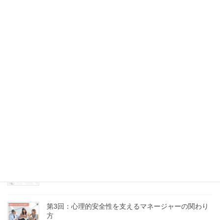
第7回：沈黙と感情にどう向き合うか
2025年9月10日
第6回：問いのデザイン力 ～場の流れをつくる質問術
～
2025年9月5日
第5回：意見の違いを力に変える、建設的なコンフリ
クトの扱い方
2025年8月18日
第4回：「話し合い」が機能しない理由とその処方箋
2025年8月16日
第3回：心理的安全性を支えるマネージャーの関わり
方