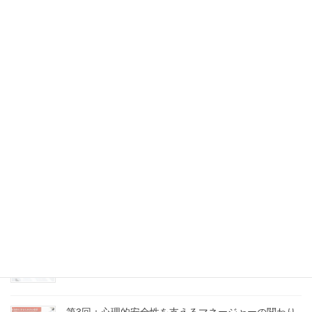
第7回：沈黙と感情にどう向き合うか
2025年9月10日
第6回：問いのデザイン力 ～場の流れをつくる質問術
～
2025年9月5日
第5回：意見の違いを力に変える、建設的なコンフリ
クトの扱い方
2025年8月18日
第4回：「話し合い」が機能しない理由とその処方箋
2025年8月16日
第3回：心理的安全性を支えるマネージャーの関わり