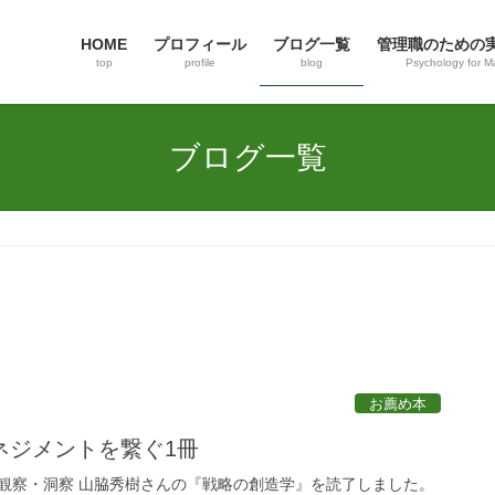
HOME
プロフィール
ブログ一覧
管理職のための
top
profile
blog
Psychology for M
ブログ一覧
お薦め本
ネジメントを繋ぐ1冊
観察・洞察 山脇秀樹さんの『戦略の創造学』を読了しました。