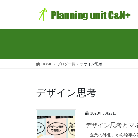
コ
ナ
ン
ビ
テ
ゲ
ン
ー
ツ
シ
へ
ョ
ス
ン
キ
に
ッ
移
HOME
ブログ一覧
デザイン思考
プ
動
デザイン思考
2020年8月27日
デザイン思考とマ
「企業の外側」から物事を