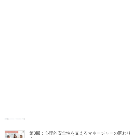
第7回：沈黙と感情にどう向き合うか
2025年9月10日
第6回：問いのデザイン力 ～場の流れをつくる質問術
～
2025年9月5日
第5回：意見の違いを力に変える、建設的なコンフリ
クトの扱い方
2025年8月18日
第4回：「話し合い」が機能しない理由とその処方箋
2025年8月16日
第3回：心理的安全性を支えるマネージャーの関わり